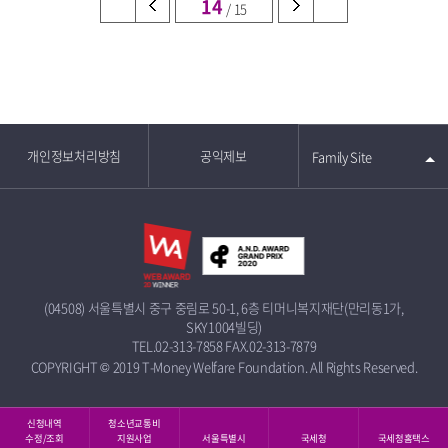
14
/ 15
개인정보처리방침
공익제보
Family Site
(04508) 서울특별시 중구 중림로 50-1, 6층 티머니복지재단(만리동1가,
SKY1004빌딩)
TEL.02-313-7858
FAX.02-313-7879
COPYRIGHT © 2019 T-Money Welfare Foundation. All Rights Reserved.
신청내역
청소년교통비
수정/조회
지원사업
서울특별시
국세청
국세청홈택스