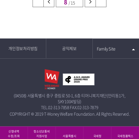
8
/ 15
개인정보처리방침
공익제보
Family Site
(04508) 서울특별시 중구 중림로 50-1, 6층 티머니복지재단(만리동1가,
SKY1004빌딩)
TEL.02-313-7858
FAX.02-313-7879
COPYRIGHT © 2019 T-Money Welfare Foundation. All Rights Reserved.
신청내역
청소년교통비
수정/조회
지원사업
서울특별시
국세청
국세청홈택스