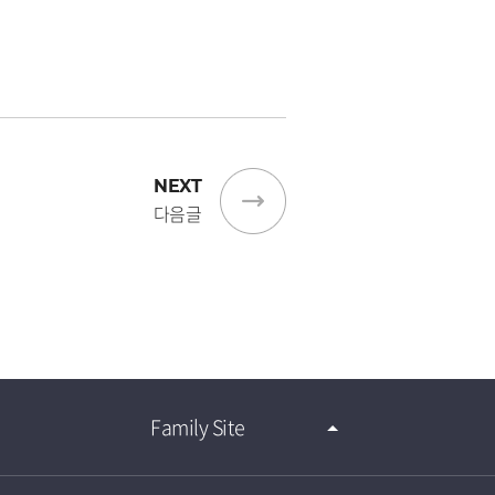
NEXT
다음글
Family Site