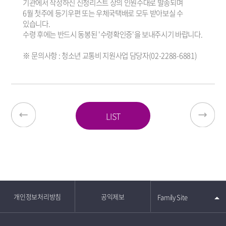
기관에서 작성하신 신청리스트 상의 인원수대로 발송되며
6월 첫주에 등기우편 또는 우체국택배로 모두 받아보실 수
있습니다.
수령 후에는 반드시 동봉된 '수령확인증'을 보내주시기 바랍니다.
※ 문의사항 : 청소년 교통비 지원사업 담당자(02-2288-6881)
LIST
개인정보처리방침
공익제보
Family Site