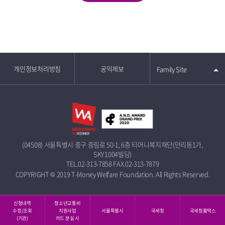
개인정보처리방침
공익제보
Family Site
(04508) 서울특별시 중구 중림로 50-1, 6층 티머니복지재단(만리동1가,
SKY1004빌딩)
TEL.02-313-7858
FAX.02-313-7879
COPYRIGHT © 2019 T-Money Welfare Foundation. All Rights Reserved.
신청내역
청소년교통비
수정/조회
지원사업
서울특별시
국세청
국세청홈택스
(기관)
카드 분실 시