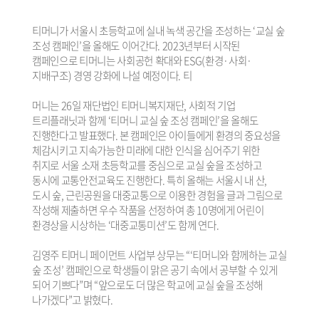
티머니가 서울시 초등학교에 실내 녹색 공간을 조성하는 ‘교실 숲
조성 캠페인’을 올해도 이어간다. 2023년부터 시작된
캠페인으로 티머니는 사회공헌 확대와 ESG(환경·사회·
지배구조) 경영 강화에 나설 예정이다. 티
머니는 26일 재단법인 티머니복지재단, 사회적 기업
트리플래닛과 함께 ‘티머니 교실 숲 조성 캠페인’을 올해도
진행한다고 발표했다. 본 캠페인은 아이들에게 환경의 중요성을
체감시키고 지속가능한 미래에 대한 인식을 심어주기 위한
취지로 서울 소재 초등학교를 중심으로 교실 숲을 조성하고
동시에 교통안전교육도 진행한다. 특히 올해는 서울시 내 산,
도시 숲, 근린공원을 대중교통으로 이용한 경험을 글과 그림으로
작성해 제출하면 우수 작품을 선정하여 총 10명에게 어린이
환경상을 시상하는 ‘대중교통미션’도 함께 연다.
김영주 티머니 페이먼트 사업부 상무는 “‘티머니와 함께하는 교실
숲 조성’ 캠페인으로 학생들이 맑은 공기 속에서 공부할 수 있게
되어 기쁘다”며 “앞으로도 더 많은 학교에 교실 숲을 조성해
나가겠다”고 밝혔다.