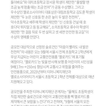
돌아봐요”와 대치초등학교 장서윤 학생이 제안한 “출발할 땐
조금 늦게 멈출 때는 조금 먼저”가 공동 수상했다. 그리고
우수상인 옐로소사이어티 대표상은 대림초등학교 김도훈 학생이
제안한 “두 눈은 신호등 한 손은 높이 두 발은 천천히”,
덕수초등학교 배주예 학생이 제안한 “신 신호등 건널 때 호
호다닥 뛰지말고 등 등교해요”, 소의초등학교 류수아 학생이
제안한 “한 걸음 뒤로 두 번 살피고 셋 세면 안전한 등교길”이
수상의 영예를 안았다.
공모전 대상작으로 선정된 슬로건인 “마음이 빨라도 내 발은
천천히”의 내용은 오는 9월에 서울시 전체 초등학교 1학년에게
무상 지급되는 어린이 교통안전용품 ‘옐로카드’에 표기될
예정이다. ‘옐로카드’는 빛을 반사해 보행 중 어린이의 시인성을
9배(17m→150m) 향상시켜 교통사고 위험을 줄여주는
안전용품으로, 2023년부터 티머니복지재단과
옐로소사이어티가 서울시 초등학교 1학년 전체를 대상으로 매년
지원해오고 있다.
공모전을 주최한 티머니복지재단 관계자는 “올해도 초등학생이
직접 제안한 슬로건으로 어린이 교통안전용품 삑 옐로카드를
제작해서 큰 보람을 느낀다”라고 전하며, “9월에 서울의 모든