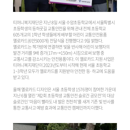
티머니복지재단은 지난 8일 서울 수암초등학교에서 서울특별시
초등학생의 등하굣길 교통안전을 위해 관내 전체 초등학교
605개교의 1학년 학생들에게 배부할 어린이 교통안전용품
옐로카드(6만5000개) 전달식을 진행했다고 9일 밝혔다.
옐로카드는 책가방에 연결하면 빛을 반사해 어린이 보행자의
발견 거리를 9배 증가(17m→150m) 시킴으로써 보행 중
교통사고를 감소시키는 안전용품이다. 이 옐로카드 지원 사업은
티머니복지재단이 2023년도부터 시작해 현재 서울 초등학교
1~3학년 모두가 옐로카드를 지원받아 안전한 등·하교에 도움을
받고 있다.
올해 옐로카드 디자인은 서울 초등학생 1576명이 참여한 가운데
지난 6월 열린 ‘제2회 초등학생 교통안전 슬로건 공모전’의 대상
슬로건인 '마음이 빨라도 내 발은 천천히'를 새겨 기존 빛 반사를
통한 교통사고 예방 효과에 교통안전 캠페인까지 더했다.