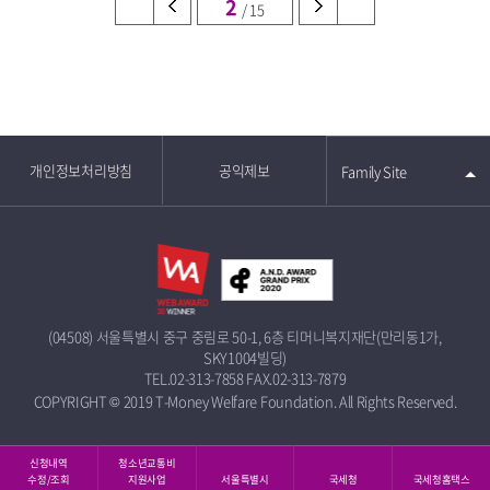
2
/ 15
개인정보처리방침
공익제보
Family Site
(04508) 서울특별시 중구 중림로 50-1, 6층 티머니복지재단(만리동1가,
SKY1004빌딩)
TEL.02-313-7858
FAX.02-313-7879
COPYRIGHT © 2019 T-Money Welfare Foundation. All Rights Reserved.
신청내역
청소년교통비
수정/조회
지원사업
서울특별시
국세청
국세청홈택스